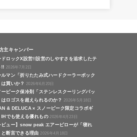
坊主キャンパー
ンドロックX設営!!設営のしやすさを追求したテ
!!
2026年7月2日
ールマン「折りたたみ式ハードクーラーボック
」は買いか？
2026年6月20日
ノーピーク保冷剤「ステンレスクーリングパッ
」はロゴスを超えられるのか？
2026年5月18日
AN & DELUCA × スノーピーク限定コラボギ
！IHでも使える優れもの
2026年4月23日
ビュー】snow peak エアーピローが「寝れ
」と断言できる理由
2026年4月18日